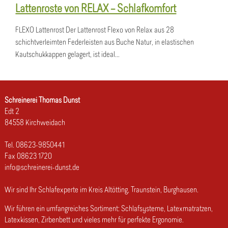
Lattenroste von RELAX – Schlafkomfort
FLEXO Lattenrost Der Lattenrost Flexo von Relax aus 28
schichtverleimten Federleisten aus Buche Natur, in elastischen
Kautschukkappen gelagert, ist ideal...
Schreinerei Thomas Dunst
Edt 2
84558 Kirchweidach
Tel. 08623-9850441
Fax 08623 1720
info@schreinerei-dunst.de
Wir sind Ihr Schlafexperte im Kreis Altötting, Traunstein, Burghausen.
Wir führen ein umfangreiches Sortiment: Schlafsysteme, Latexmatratzen,
Latexkissen, Zirbenbett und vieles mehr für perfekte Ergonomie.